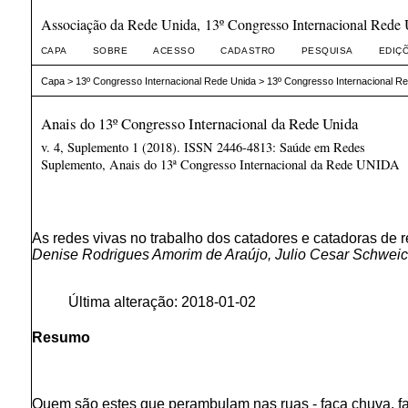
Associação da Rede Unida, 13º Congresso Internacional Rede
CAPA
SOBRE
ACESSO
CADASTRO
PESQUISA
EDIÇ
Capa
>
13º Congresso Internacional Rede Unida
>
13º Congresso Internacional R
Anais do 13º Congresso Internacional da Rede Unida
v. 4, Suplemento 1 (2018). ISSN 2446-4813: Saúde em Redes
Suplemento, Anais do 13ª Congresso Internacional da Rede UNIDA
As redes vivas no trabalho dos catadores e catadoras de
Denise Rodrigues Amorim de Araújo, Julio Cesar Schweic
Última alteração: 2018-01-02
Resumo
Quem são estes que perambulam nas ruas - faça chuva, faç