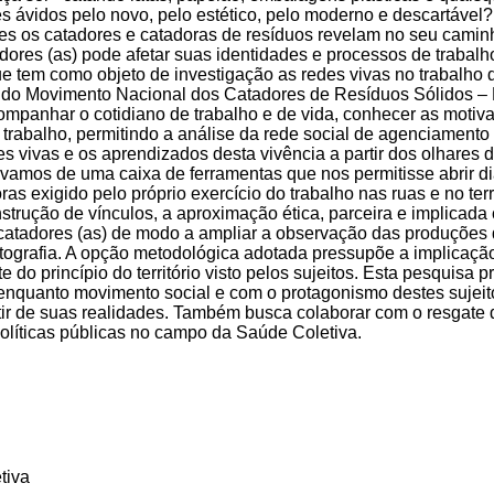
ávidos pelo novo, pelo estético, pelo moderno e descartável? 
es os catadores e catadoras de resíduos revelam no seu camin
ores (as) pode afetar suas identidades e processos de trabalho
tem como objeto de investigação as redes vivas no trabalho d
 do Movimento Nacional dos Catadores de Resíduos Sólidos – 
mpanhar o cotidiano de trabalho e de vida, conhecer as motivaç
trabalho, permitindo a análise da rede social de agenciamento e 
s vivas e os aprendizados desta vivência a partir dos olhares 
sávamos de uma caixa de ferramentas que nos permitisse abrir d
 exigido pelo próprio exercício do trabalho nas ruas e no te
onstrução de vínculos, a aproximação ética, parceira e implic
 (as) catadores (as) de modo a ampliar a observação das produçõe
tografia. A opção metodológica adotada pressupõe a implicação
do princípio do território visto pelos sujeitos. Esta pesquisa p
nquanto movimento social e com o protagonismo destes sujeitos
rtir de suas realidades. Também busca colaborar com o resgate d
políticas públicas no campo da Saúde Coletiva.
tiva