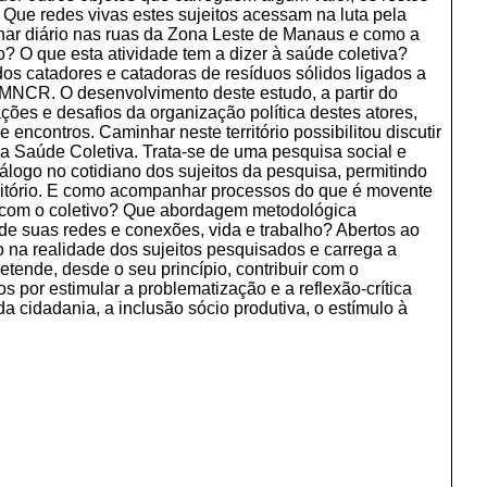
Que redes vivas estes sujeitos acessam na luta pela
har diário nas ruas da Zona Leste de Manaus e como a
? O que esta atividade tem a dizer à saúde coletiva?
os catadores e catadoras de resíduos sólidos ligados a
MNCR. O desenvolvimento deste estudo, a partir do
ões e desafios da organização política destes atores,
encontros. Caminhar neste território possibilitou discutir
da Saúde Coletiva. Trata-se de uma pesquisa social e
iálogo no cotidiano dos sujeitos da pesquisa, permitindo
rritório. E como acompanhar processos do que é movente
ada com o coletivo? Que abordagem metodológica
s de suas redes e conexões, vida e trabalho? Abertos ao
 na realidade dos sujeitos pesquisados e carrega a
retende, desde o seu princípio, contribuir com o
 por estimular a problematização e a reflexão-crítica
a cidadania, a inclusão sócio produtiva, o estímulo à