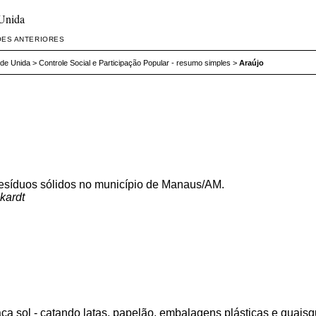
 Unida
ÕES ANTERIORES
ede Unida
>
Controle Social e Participação Popular - resumo simples
>
Araújo
 resíduos sólidos no município de Manaus/AM.
kardt
a sol - catando latas, papelão, embalagens plásticas e quaisqu