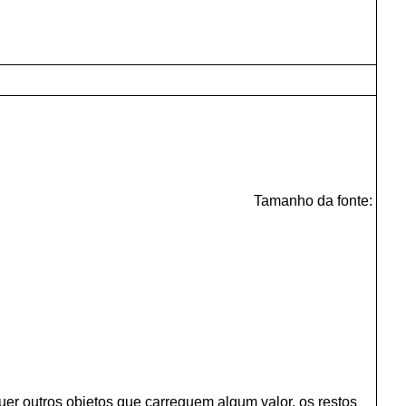
Tamanho da fonte:
er outros objetos que carreguem algum valor, os restos