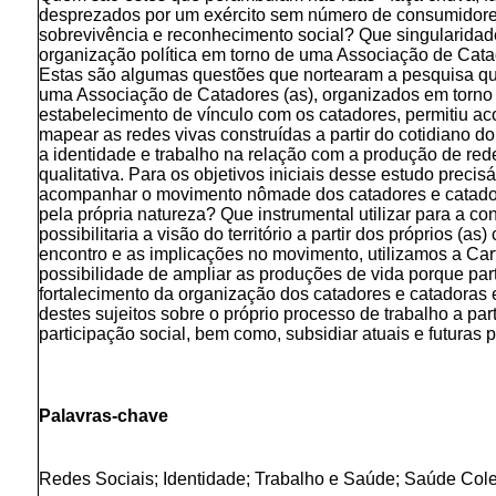
desprezados por um exército sem número de consumidores 
sobrevivência e reconhecimento social? Que singularidad
organização política em torno de uma Associação de Catad
Estas são algumas questões que nortearam a pesquisa que 
uma Associação de Catadores (as), organizados em torno
estabelecimento de vínculo com os catadores, permitiu aco
mapear as redes vivas construídas a partir do cotidiano do 
a identidade e trabalho na relação com a produção de rede
qualitativa. Para os objetivos iniciais desse estudo preci
acompanhar o movimento nômade dos catadores e catadoras
pela própria natureza? Que instrumental utilizar para a c
possibilitaria a visão do território a partir dos próprios
encontro e as implicações no movimento, utilizamos a Car
possibilidade de ampliar as produções de vida porque parte 
fortalecimento da organização dos catadores e catadoras e
destes sujeitos sobre o próprio processo de trabalho a pa
participação social, bem como, subsidiar atuais e futuras 
Palavras-chave
Redes Sociais; Identidade; Trabalho e Saúde; Saúde Cole