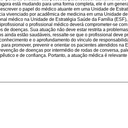
agora está mudando para uma forma completa, ele é um general
escrever o papel do médico atuante em uma Unidade de Estra
ncia vivenciado por acadêmica de medicina em uma Unidade de
onal médico na Unidade de Estratégia Saúde da Família (ESF), m
iprofissional o profissional médico deverá comprometer-se com
s de doenças. Sua atuação não deve estar restrita a problema
s ainda estão saudáveis, ressalte-se que o profissional deve
sse conhecimento e o aprofundamento do vínculo de responsabil
para promover, prevenir e orientar os pacientes atendidos na 
venção de doenças por intermédio de rodas de conversa, pales
apêutico e de confiança. Portanto, a atuação médica é releva