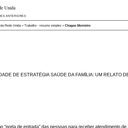
de Unida
ÕES ANTERIORES
 da Rede Unida
>
Trabalho - resumo simples
>
Chagas Monteiro
DADE DE ESTRATÉGIA SAÚDE DA FAMÍLIA: UM RELATO D
 “porta de entrada” das pessoas para receber atendimento de