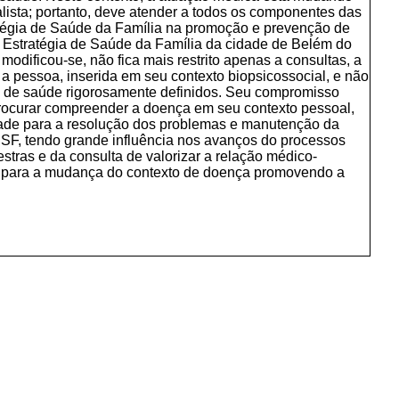
ista; portanto, deve atender a todos os componentes das
tégia de Saúde da Família na promoção e prevenção de
 Estratégia de Saúde da Família da cidade de Belém do
odificou-se, não fica mais restrito apenas a consultas, a
 a pessoa, inserida em seu contexto biopsicossocial, e não
s de saúde rigorosamente definidos. Seu compromisso
 procurar compreender a doença em seu contexto pessoal,
idade para a resolução dos problemas e manutenção da
ESF, tendo grande influência nos avanços do processos
tras e da consulta de valorizar a relação médico-
nte para a mudança do contexto de doença promovendo a