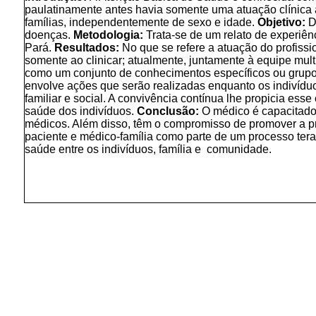
paulatinamente antes havia somente uma atuação clínica 
famílias, independentemente de sexo e idade.
Objetivo:
D
doenças.
Metodologia:
Trata-se de um relato de experiê
Pará.
Resultados:
No que se refere a atuação do profissi
somente ao clinicar; atualmente, juntamente à equipe mult
como um conjunto de conhecimentos específicos ou grupo
envolve ações que serão realizadas enquanto os indivíduo
familiar e social. A convivência contínua lhe propicia e
saúde dos indivíduos.
Conclusão:
O médico é capacitado 
médicos. Além disso, têm o compromisso de promover a pre
paciente e médico-família como parte de um processo ter
saúde entre os indivíduos, família e comunidade.