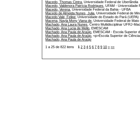
Macedo, Thomas Cintra
, Universidade Federal de Uberlândia
Macedo, Valdenora Patrícia Rodrigues
, UFAM - Universidade
Macedo, Verena
, Universidade Federal da Bahia - UFBA
Macedo de Almeida Nunes, Julia
, Universidade Federal de Mi
Macedo Vale, Felipe
, Universidade do Estado do Pará (UEPA)
Macena, Nayla Mony Viana de
, Universidade Federal de Mato 
Machado, Ana Laura Nunes
, Centro Multidisciplinar UFRJ-Ma
Machado, Ana Lucia de Mello
, EMESCAM
Machado, Ana Paula de Araújo
, EMESCAM - Escola Superior d
Machado, Ana Paula de Araújo
, <p>Escola Superior de Ciênci
Machado, Ana Paula de Araújo
1 a 25 de 822 itens
1
2
3
4
5
6
7
8
9
10
>
>>