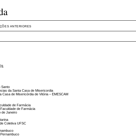
da
IÇÕES ANTERIORES
o)s
o Santo
cias da Santa Casa de Misericordia
nta Casa de Misericórdia de Vitória – EMESCAM
aculdade de Farmácia
- Faculdade de Farmácia
o de Janeiro
tarina
de Coletiva UFSC
ernambuco
de Pernambuco