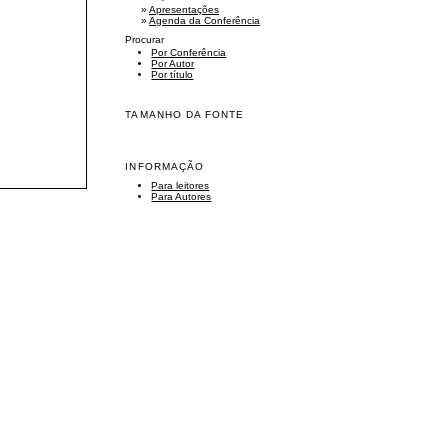
»
Apresentações
»
Agenda da Conferência
Procurar
Por Conferência
Por Autor
Por título
TAMANHO DA FONTE
INFORMAÇÃO
Para leitores
Para Autores