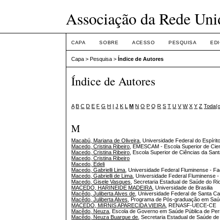
Associação da Rede Uni
CAPA
SOBRE
ACESSO
PESQUISA
ED
Capa
>
Pesquisa
>
Índice de Autores
Índice de Autores
A
B
C
D
E
F
G
H
I
J
K
L
M
N
O
P
Q
R
S
T
U
V
W
X
Y
Z
Toda(
M
Macabú, Mariana de Oliveira
, Universidade Federal do Espírit
Macedo, Cristina Ribeiro
, EMESCAM - Escola Superior de Cien
Macedo, Cristina Ribeiro
, Escola Superior de Ciências da Sa
Macedo, Cristina Ribeiro
Macedo, Edeli
Macedo, Gabrielli Lima
, Universidade Federal Fluminense - F
Macedo, Gabrielli de Lima
, Universidade Federal Fluminense 
Macedo, Gisele Vasques
, Secretaria Estadual de Saúde do Ri
MACEDO, HARINEIDE MADEIRA
, Universidade de Brasilia
Macêdo, Juliberta Alves de
, Universidade Federal de Santa Ca
Macêdo, Juliberta Alves
, Programa de Pós-graduação em Saú
MACEDO, MIRNIS APARECIDA VIEIRA
, RENASF-UECE-CE
Macêdo, Neuza
, Escola de Governo em Saúde Pública de P
Macêdo, Neuza Buarque de
, Secretaria Estadual de Saúde 