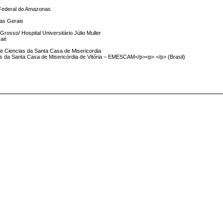
 Federal do Amazonas
nas Gerais
Grosso/ Hospital Universitário Júlio Muller
caé
e Ciencias da Santa Casa de Misericordia
as da Santa Casa de Misericórdia de Vitória – EMESCAM</p><p> </p> (Brasil)