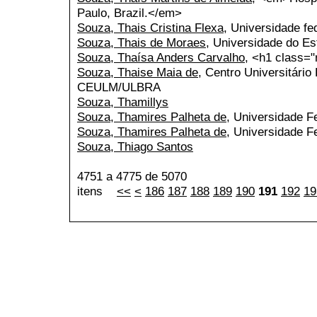
Paulo, Brazil.</em>
Souza, Thais Cristina Flexa
, Universidade fe
Souza, Thais de Moraes
, Universidade do Es
Souza, Thaísa Anders Carvalho
, <h1 class
Souza, Thaise Maia de
, Centro Universitário
CEULM/ULBRA
Souza, Thamillys
Souza, Thamires Palheta de
, Universidade F
Souza, Thamires Palheta de
, Universidade F
Souza, Thiago Santos
4751 a 4775 de 5070
itens
<<
<
186
187
188
189
190
191
192
19