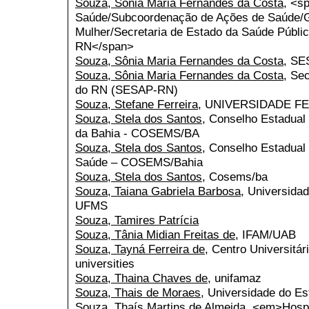
Souza, Sônia Maria Fernandes da Costa
, <s
Saúde/Subcoordenação de Ações de Saúde/Gr
Mulher/Secretaria de Estado da Saúde Públi
RN</span>
Souza, Sônia Maria Fernandes da Costa
, S
Souza, Sônia Maria Fernandes da Costa
, Se
do RN (SESAP-RN)
Souza, Stefane Ferreira
, UNIVERSIDADE F
Souza, Stela dos Santos
, Conselho Estadual
da Bahia - COSEMS/BA
Souza, Stela dos Santos
, Conselho Estadual 
Saúde – COSEMS/Bahia
Souza, Stela dos Santos
, Cosems/ba
Souza, Taiana Gabriela Barbosa
, Universida
UFMS
Souza, Tamires Patrícia
Souza, Tânia Midian Freitas de
, IFAM/UAB
Souza, Tayná Ferreira de
, Centro Universitár
universities
Souza, Thaina Chaves de
, unifamaz
Souza, Thais de Moraes
, Universidade do E
Souza, Thaís Martins de Almeida
, <em>Hospit