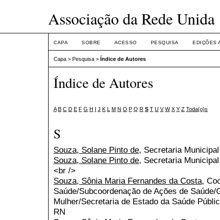
Associação da Rede Unida
CAPA
SOBRE
ACESSO
PESQUISA
EDIÇÕES 
Capa
>
Pesquisa
>
Índice de Autores
Índice de Autores
A
B
C
D
E
F
G
H
I
J
K
L
M
N
O
P
Q
R
S
T
U
V
W
X
Y
Z
Toda(o)s
S
Souza, Solane Pinto de
, Secretaria Municipa
Souza, Solane Pinto de
, Secretaria Municipa
<br />
Souza, Sônia Maria Fernandes da Costa
, Co
Saúde/Subcoordenação de Ações de Saúde/Gr
Mulher/Secretaria de Estado da Saúde Públi
RN