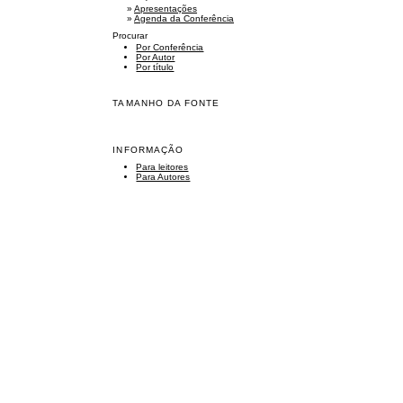
»
Apresentações
»
Agenda da Conferência
Procurar
Por Conferência
Por Autor
Por título
TAMANHO DA FONTE
INFORMAÇÃO
Para leitores
Para Autores