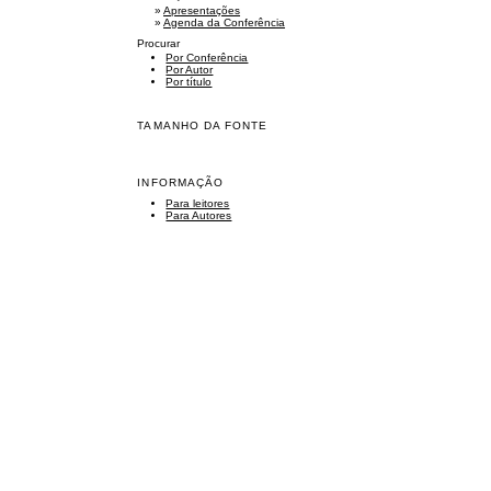
»
Apresentações
»
Agenda da Conferência
Procurar
Por Conferência
Por Autor
Por título
TAMANHO DA FONTE
INFORMAÇÃO
Para leitores
Para Autores