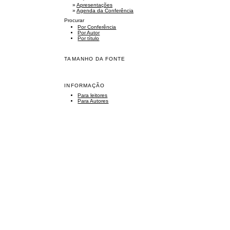
»
Apresentações
»
Agenda da Conferência
Procurar
Por Conferência
Por Autor
Por título
TAMANHO DA FONTE
INFORMAÇÃO
Para leitores
Para Autores