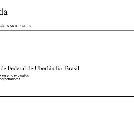
da
IÇÕES ANTERIORES
ade Federal de Uberlândia, Brasil
- resumo expandido
 perpetradores