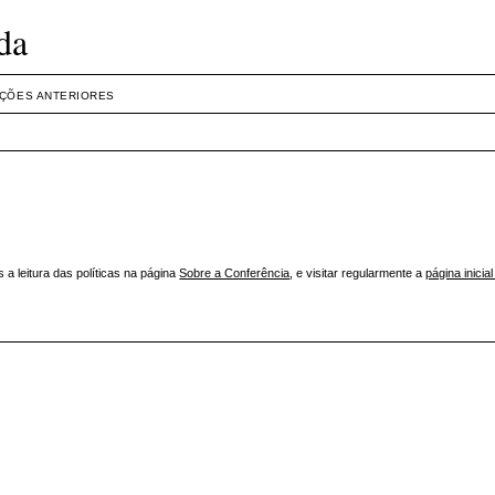
da
IÇÕES ANTERIORES
 leitura das políticas na página
Sobre a Conferência
, e visitar regularmente a
página inicia