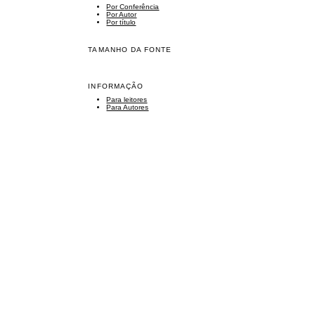
Por Conferência
Por Autor
Por título
TAMANHO DA FONTE
INFORMAÇÃO
Para leitores
Para Autores