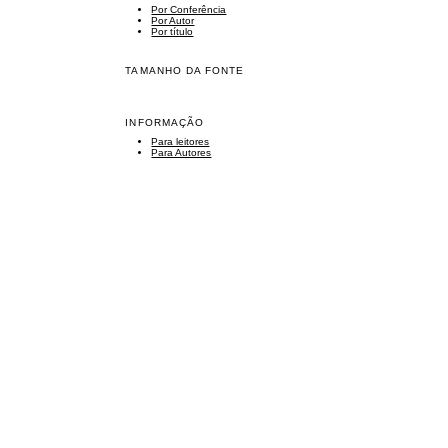
Por Conferência
Por Autor
Por título
TAMANHO DA FONTE
INFORMAÇÃO
Para leitores
Para Autores