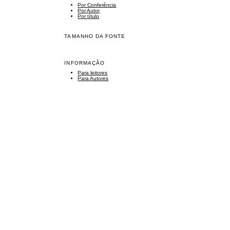
Por Conferência
Por Autor
Por título
TAMANHO DA FONTE
INFORMAÇÃO
Para leitores
Para Autores