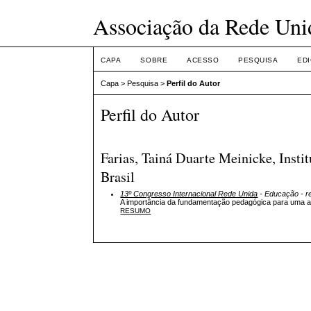
Associação da Rede Uni
CAPA
SOBRE
ACESSO
PESQUISA
ED
Capa
>
Pesquisa
>
Perfil do Autor
Perfil do Autor
Farias, Tainá Duarte Meinicke, Inst
Brasil
13º Congresso Internacional Rede Unida
- Educação - r
A importância da fundamentação pedagógica para uma at
RESUMO