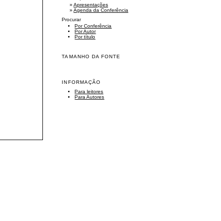
»
Apresentações
»
Agenda da Conferência
Procurar
Por Conferência
Por Autor
Por título
TAMANHO DA FONTE
INFORMAÇÃO
Para leitores
Para Autores