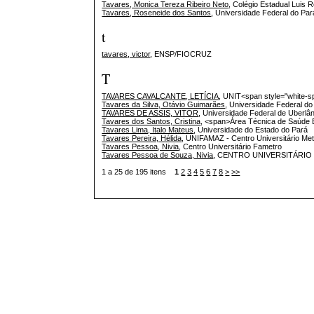
Tavares, Monica Tereza Ribeiro Neto
, Colégio Estadual Luis R
Tavares, Roseneide dos Santos
, Universidade Federal do Pa
t
tavares, victor
, ENSP/FIOCRUZ
T
TAVARES CAVALCANTE, LETÍCIA
, UNIT<span style="white-s
Tavares da Silva, Otávio Guimarães
, Universidade Federal do
TAVARES DE ASSIS, VITOR
, Universidade Federal de Uberlâ
Tavares dos Santos, Cristina
, <span>Área Técnica de Saúde
Tavares Lima, Italo Mateus
, Universidade do Estado do Pará
Tavares Pereira, Hélida
, UNIFAMAZ - Centro Universitário Me
Tavares Pessoa, Nivia
, Centro Universitário Fametro
Tavares Pessoa de Souza, Nivia
, CENTRO UNIVERSITÁRI
1 a 25 de 195 itens
1
2
3
4
5
6
7
8
>
>>