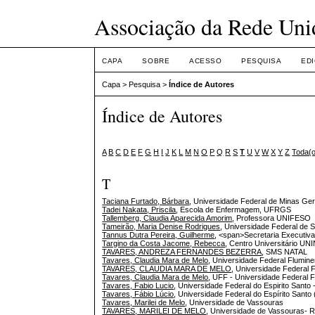
Associação da Rede Uni
CAPA
SOBRE
ACESSO
PESQUISA
ED
Capa
>
Pesquisa
>
Índice de Autores
Índice de Autores
A
B
C
D
E
F
G
H
I
J
K
L
M
N
O
P
Q
R
S
T
U
V
W
X
Y
Z
Toda(
T
Taciana Furtado, Bárbara
, Universidade Federal de Minas Ger
Tadei Nakata, Priscila
, Escola de Enfermagem, UFRGS
Tallemberg, Claudia Aparecida Amorim
, Professora UNIFESO
Tameirão, Maria Denise Rodrigues
, Universidade Federal de 
Tannus Dutra Pereira, Guilherme
, <span>Secretaria Executiva
Targino da Costa Jacome, Rebecca
, Centro Universitário U
TAVARES, ANDREZA FERNANDES BEZERRA
, SMS NATAL
Tavares, Claudia Mara de Melo
, Universidade Federal Flumin
TAVARES, CLAUDIA MARA DE MELO
, Universidade Federal
Tavares, Claudia Mara de Melo
, UFF - Universidade Federal 
Tavares, Fabio Lucio
, Universidade Federal do Espirito Santo
Tavares, Fábio Lúcio
, Universidade Federal do Espírito Sant
Tavares, Marilei de Melo
, Universidade de Vassouras
TAVARES, MARILEI DE MELO
, Universidade de Vassouras- 