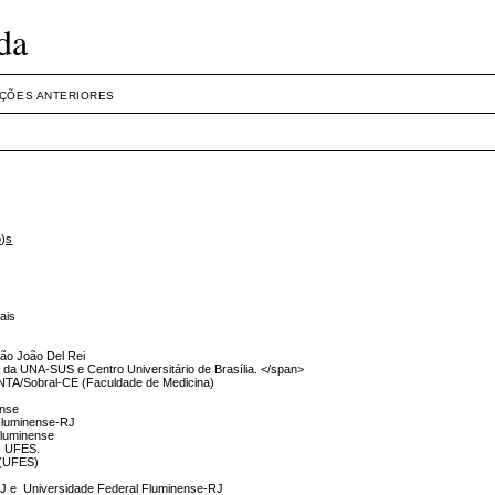
da
IÇÕES ANTERIORES
o)s
ais
São João Del Rei
 da UNA-SUS e Centro Universitário de Brasília. </span>
NINTA/Sobral-CE (Faculdade de Medicina)
ense
 Fluminense-RJ
Fluminense
 - UFES.
o (UFES)
RJ e Universidade Federal Fluminense-RJ