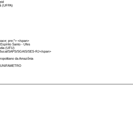
eid
rá (UFPA)
pace: pre;"> </span>
 Espírito Santo - Ufes
ndia (UFU)
 Bucal/SAPS/SGAIS/SES-RJ</span>
tropolitano da Amazônia
O UNIFAMETRO